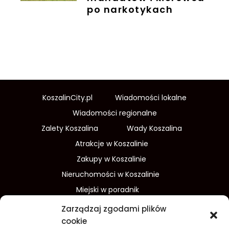
po narkotykach
KoszalinCity.pl
Wiadomości lokalne
Wiadomości regionalne
Zalety Koszalina
Wady Koszalina
Atrakcje w Koszalinie
Zakupy w Koszalinie
Nieruchomości w Koszalinie
Miejski w poradnik
Wydarzenia w Koszalinie
Zarządzaj zgodami plików
Sport w Koszalinie
cookie