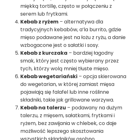
miękką tortillę, często w połączeniu z
serem lub frytkami.
Kebab z ryżem
– alternatywa dla
tradycyjnych kebabów, a’la burrito, gdzie
mięso podawane jest na łożu z ryżu, a danie
wzbogacone jest o sałatki i sosy.
Kebab z kurczaka
– bardziej łagodny
smak, który jest często wybierany przez
tych, którzy wolą mniej tłuste mięso.
Kebab wegetariański
– opcja skierowana
do wegetarian, w której zamiast mięsa
pojawiają się falafel lub inne roślinne
składniki, takie jak grillowane warzywa.
Kebab na talerzu
– podawany na dużym
talerzu, z mięsem, sałatkami, frytkami i
ryżem, bez zawijania w chlebek, co daje
możliwość lepszego skosztowania
wszystkich składników osobno.