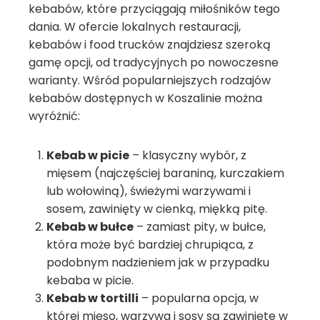
kebabów, które przyciągają miłośników tego
dania. W ofercie lokalnych restauracji,
kebabów i food trucków znajdziesz szeroką
gamę opcji, od tradycyjnych po nowoczesne
warianty. Wśród popularniejszych rodzajów
kebabów dostępnych w Koszalinie można
wyróżnić:
Kebab w picie
– klasyczny wybór, z
mięsem (najczęściej baraniną, kurczakiem
lub wołowiną), świeżymi warzywami i
sosem, zawinięty w cienką, miękką pitę.
Kebab w bułce
– zamiast pity, w bułce,
która może być bardziej chrupiąca, z
podobnym nadzieniem jak w przypadku
kebaba w picie.
Kebab w tortilli
– popularna opcja, w
której mięso, warzywa i sosy są zawinięte w