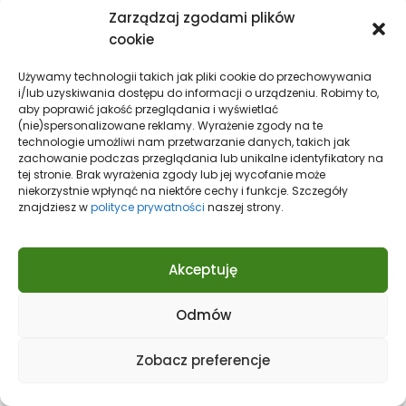
Zarządzaj zgodami plików
cookie
Używamy technologii takich jak pliki cookie do przechowywania
i/lub uzyskiwania dostępu do informacji o urządzeniu. Robimy to,
aby poprawić jakość przeglądania i wyświetlać
(nie)spersonalizowane reklamy. Wyrażenie zgody na te
technologie umożliwi nam przetwarzanie danych, takich jak
zachowanie podczas przeglądania lub unikalne identyfikatory na
tej stronie. Brak wyrażenia zgody lub jej wycofanie może
niekorzystnie wpłynąć na niektóre cechy i funkcje. Szczegóły
znajdziesz w
polityce prywatności
naszej strony.
ż
Otwarcie sklepu Primark w
ę
Koszalinie coraz bliżej! Trwa
Akceptuję
rekrutacja pracowników
Odmów
Zobacz preferencje