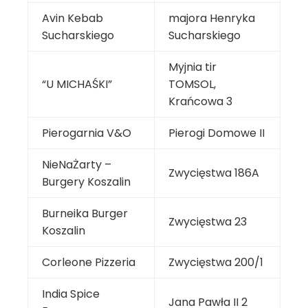
Avin Kebab
majora Henryka
Sucharskiego
Sucharskiego
Myjnia tir
“U MICHAŚKI”
TOMSOL,
Krańcowa 3
Pierogarnia V&O
Pierogi Domowe II
NieNaŻarty –
Zwycięstwa 186A
Burgery Koszalin
Burneika Burger
Zwycięstwa 23
Koszalin
Corleone Pizzeria
Zwycięstwa 200/1
India Spice
Jana Pawła II 2