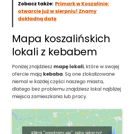
Zobacz także:
Primark w Koszalinie:
otwarcie już w sierpniu! Znamy
dokładną datę
Mapa koszalińskich
lokali z kebabem
Poniżej znajdziesz
mapę lokali
, które w swojej
ofercie mają
kebaba
. Są one zlokalizowane
niemal w każdej części naszego miasta,
dlatego bez problemu znajdziesz lokal najbliżej
miejsca zamieszkania lub pracy.
Kliknij "zgadzam się", żeby włączyć