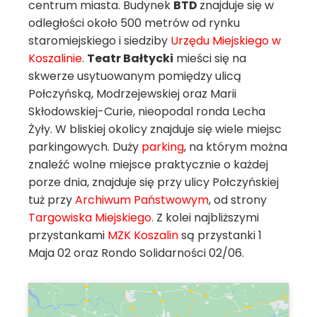
centrum miasta. Budynek
BTD
znajduje się w
odległości około 500 metrów od rynku
staromiejskiego i siedziby
Urzędu Miejskiego w
Koszalinie
.
Teatr Bałtycki
mieści się na
skwerze usytuowanym pomiędzy ulicą
Połczyńską, Modrzejewskiej oraz Marii
Skłodowskiej-Curie, nieopodal ronda Lecha
Żyły. W bliskiej okolicy znajduje się wiele miejsc
parkingowych. Duży
parking
, na którym można
znaleźć wolne miejsce praktycznie o każdej
porze dnia, znajduje się przy ulicy Połczyńskiej
tuż przy
Archiwum Państwowym
, od strony
Targowiska Miejskiego
. Z kolei najbliższymi
przystankami
MZK Koszalin
są przystanki 1
Maja 02 oraz Rondo Solidarności 02/06.