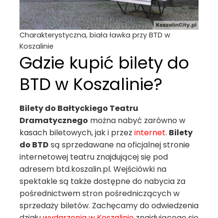
Charakterystyczna, biała ławka przy BTD w
Koszalinie
Gdzie kupić bilety do
BTD w Koszalinie?
Bilety do Bałtyckiego Teatru
Dramatycznego
można nabyć zarówno w
kasach biletowych, jak i przez
internet
.
Bilety
do BTD
są sprzedawane na oficjalnej stronie
internetowej teatru znajdującej się pod
adresem btd.koszalin.pl. Wejściówki na
spektakle są także dostępne do nabycia za
pośrednictwem stron pośredniczących w
sprzedaży biletów. Zachęcamy do odwiedzenia
działu
wydarzenia w Koszalinie
znajdującego się