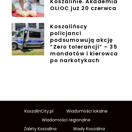
Koszalinie. Akademia
OLIOC już 20 czerwca
Koszalińscy
policjanci
podsumowują akcję
“Zero tolerancji” – 35
mandatów i kierowca
po narkotykach
KoszalinCity.pl
Wiadomości lokalne
Wiadomości regionalne
Zalety Koszalina
Wady Koszalina