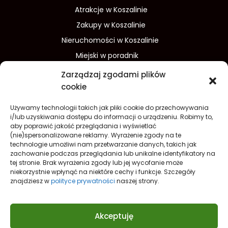
Atrakcje w Koszalinie
Zakupy w Koszalinie
Nieruchomości w Koszalinie
Miejski w poradnik
Wydarzenia w Koszalinie
Zarządzaj zgodami plików
Sport w Koszalinie
cookie
Edukacja w Koszalinie
Używamy technologii takich jak pliki cookie do przechowywania
Finanse i inwestycje
Dom i ogród
i/lub uzyskiwania dostępu do informacji o urządzeniu. Robimy to,
aby poprawić jakość przeglądania i wyświetlać
Turystyka
Lifestyle
O nas
(nie)spersonalizowane reklamy. Wyrażenie zgody na te
technologie umożliwi nam przetwarzanie danych, takich jak
Redakcja
Reklama
Kontakt
zachowanie podczas przeglądania lub unikalne identyfikatory na
Prywatność
tej stronie. Brak wyrażenia zgody lub jej wycofanie może
niekorzystnie wpłynąć na niektóre cechy i funkcje. Szczegóły
Polityka prywatności Cookies (EU)
znajdziesz w
polityce prywatności
naszej strony.
Akceptuję