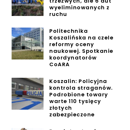
trzeźwych, ale 6 aut
wyeliminowanych z
ruchu
Politechnika
Koszalińska na czele
reformy oceny
naukowej. Spotkanie
koordynatorów
CoARA
Koszalin: Policyjna
kontrola straganów.
Podrobione towary
warte 110 tysięcy
złotych
zabezpieczone