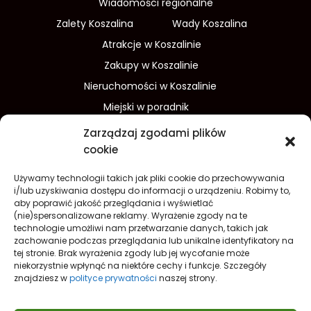
Wiadomości regionalne
Zalety Koszalina
Wady Koszalina
Atrakcje w Koszalinie
Zakupy w Koszalinie
Nieruchomości w Koszalinie
Miejski w poradnik
Wydarzenia w Koszalinie
Zarządzaj zgodami plików
Sport w Koszalinie
cookie
Edukacja w Koszalinie
Używamy technologii takich jak pliki cookie do przechowywania
Finanse i inwestycje
Dom i ogród
i/lub uzyskiwania dostępu do informacji o urządzeniu. Robimy to,
aby poprawić jakość przeglądania i wyświetlać
Turystyka
Lifestyle
O nas
(nie)spersonalizowane reklamy. Wyrażenie zgody na te
technologie umożliwi nam przetwarzanie danych, takich jak
Redakcja
Reklama
Kontakt
zachowanie podczas przeglądania lub unikalne identyfikatory na
Prywatność
tej stronie. Brak wyrażenia zgody lub jej wycofanie może
niekorzystnie wpłynąć na niektóre cechy i funkcje. Szczegóły
Polityka prywatności Cookies (EU)
znajdziesz w
polityce prywatności
naszej strony.