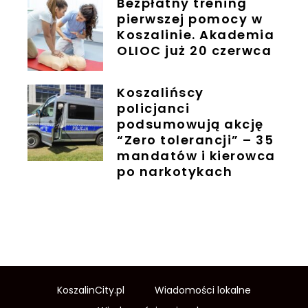
Bezpłatny trening
pierwszej pomocy w
Koszalinie. Akademia
OLIOC już 20 czerwca
Koszalińscy
policjanci
podsumowują akcję
“Zero tolerancji” – 35
mandatów i kierowca
po narkotykach
KoszalinCity.pl
Wiadomości lokalne