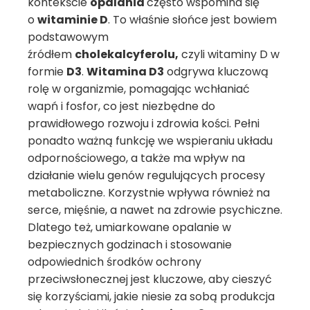
kontekście
opalania
często wspomina się
o
witaminie D
. To właśnie słońce jest bowiem
podstawowym
źródłem
cholekalcyferolu,
czyli witaminy D w
formie
D3
.
Witamina D3
odgrywa kluczową
rolę w organizmie, pomagając wchłaniać
wapń i fosfor, co jest niezbędne do
prawidłowego rozwoju i zdrowia kości. Pełni
ponadto ważną funkcję we wspieraniu układu
odpornościowego, a także ma wpływ na
działanie wielu genów regulujących procesy
metaboliczne. Korzystnie wpływa również na
serce, mięśnie, a nawet na zdrowie psychiczne.
Dlatego też, umiarkowane opalanie w
bezpiecznych godzinach i stosowanie
odpowiednich środków ochrony
przeciwsłonecznej jest kluczowe, aby cieszyć
się korzyściami, jakie niesie za sobą produkcja