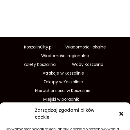
KoszalinCity.pl
Wiadomości lokalne
Wiadomości regionalne
Zalety Koszalina
Wady Koszalina
Atrakcje w Koszalinie
Zakupy w Koszalinie
Nieruchomości w Koszalinie
Miejski w poradnik
Wydarzenia w Koszalinie
Zarządzaj zgodami plików
Sport w Koszalinie
cookie
Edukacja w Koszalinie
Używamy technologii takich jak pliki cookie do przechowywania