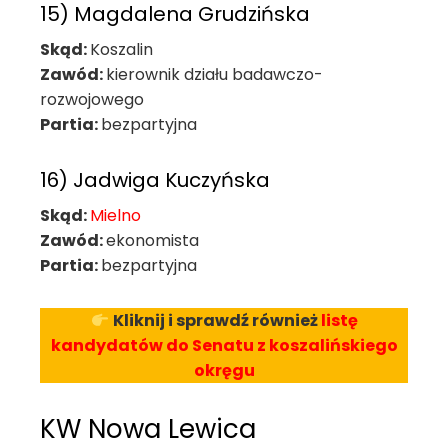
15) Magdalena Grudzińska
Skąd:
Koszalin
Zawód:
kierownik działu badawczo-
rozwojowego
Partia:
bezpartyjna
16) Jadwiga Kuczyńska
Skąd:
Mielno
Zawód:
ekonomista
Partia:
bezpartyjna
Kliknij i sprawdź również
listę
kandydatów do Senatu z koszalińskiego
okręgu
KW Nowa Lewica