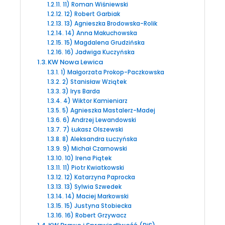
11) Roman Wiśniewski
12) Robert Garbiak
13) Agnieszka Brodowska-Rolik
14) Anna Makuchowska
15) Magdalena Grudzińska
16) Jadwiga Kuczyńska
KW Nowa Lewica
1) Małgorzata Prokop-Paczkowska
2) Stanisław Wziątek
3) Irys Barda
4) Wiktor Kamieniarz
5) Agnieszka Mastalerz-Madej
6) Andrzej Lewandowski
7) Łukasz Olszewski
8) Aleksandra Łuczyńska
9) Michał Czarnowski
10) Irena Piątek
11) Piotr Kwiatkowski
12) Katarzyna Paprocka
13) Sylwia Szwedek
14) Maciej Markowski
15) Justyna Stobiecka
16) Robert Grzywacz