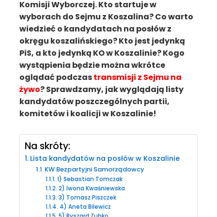
Komisji Wyborczej. Kto startuje w
wyborach do Sejmu z Koszalina? Co warto
wiedzieć o kandydatach na posłów z
okręgu koszalińskiego? Kto jest jedynką
PiS, a kto jedynką KO w Koszalinie? Kogo
wystąpienia będzie można wkrótce
oglądać podczas
transmisji z Sejmu na
żywo
? Sprawdzamy, jak wyglądają listy
kandydatów poszczególnych partii,
komitetów i koalicji w Koszalinie!
Na skróty:
Lista kandydatów na posłów w Koszalinie
KW Bezpartyjni Samorządowcy
1) Sebastian Tomczak
2) Iwona Kwaśniewska
3) Tomasz Piszczek
4) Aneta Bilewicz
5) Ryszard Zubko