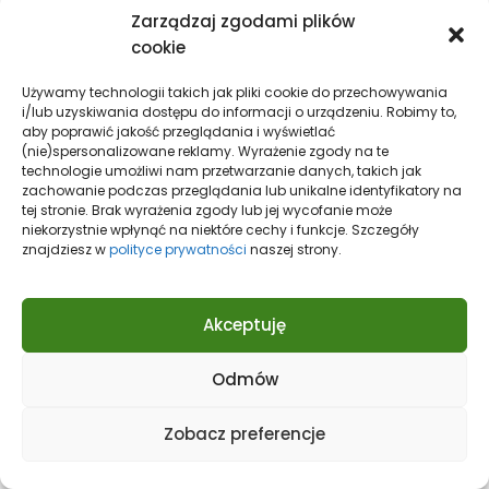
Zawód:
prywatny przedsiębiorca
Zarządzaj zgodami plików
Partia:
Nowa Lewica
cookie
Używamy technologii takich jak pliki cookie do przechowywania
14) Maciej Markowski
i/lub uzyskiwania dostępu do informacji o urządzeniu. Robimy to,
aby poprawić jakość przeglądania i wyświetlać
Skąd:
Wałcz
(nie)spersonalizowane reklamy. Wyrażenie zgody na te
Zawód:
kierowca
technologie umożliwi nam przetwarzanie danych, takich jak
Partia:
Nowa Lewica
zachowanie podczas przeglądania lub unikalne identyfikatory na
tej stronie. Brak wyrażenia zgody lub jej wycofanie może
niekorzystnie wpłynąć na niektóre cechy i funkcje. Szczegóły
15) Justyna Stobiecka
znajdziesz w
polityce prywatności
naszej strony.
Skąd:
Koszalin
Zawód:
inżynier nauk medycznych
Akceptuję
Partia:
Nowa Lewica
Odmów
16) Robert Grzywacz
Zobacz preferencje
Skąd:
Świerszczewo
Zawód:
przedsiębiorca-rolnik