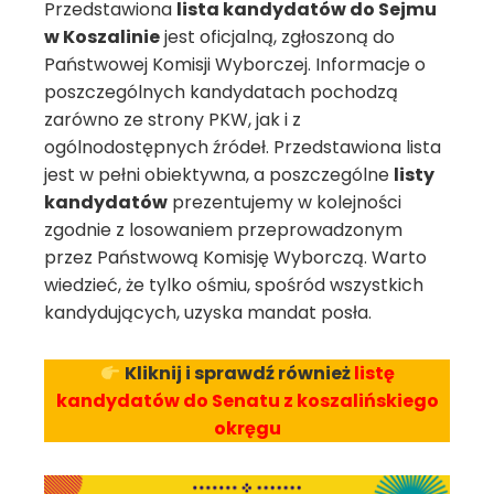
Przedstawiona
lista kandydatów do Sejmu
w Koszalinie
jest oficjalną, zgłoszoną do
Państwowej Komisji Wyborczej. Informacje o
poszczególnych kandydatach pochodzą
zarówno ze strony PKW, jak i z
ogólnodostępnych źródeł. Przedstawiona lista
jest w pełni obiektywna, a poszczególne
listy
kandydatów
prezentujemy w kolejności
zgodnie z losowaniem przeprowadzonym
przez Państwową Komisję Wyborczą. Warto
wiedzieć, że tylko ośmiu, spośród wszystkich
kandydujących, uzyska mandat posła.
Kliknij i sprawdź również
listę
kandydatów do Senatu z koszalińskiego
okręgu