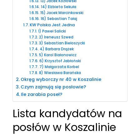
13) Jacek Kozłowski
14) Elżbieta Sekuła
15) Jacek Marcinkowski
16) Sebastian Tałaj
KW Polska Jest Jedna
1) Paweł Salicki
2) Ireneusz Szwed
3) Sebastian Biełoszycki
4) Barbara Drążek
5) Karol Białonowicz
6) Krzysztof Jabłoński
7) Małgorzata Korbel
8) Wiesława Barańska
Okręg wyborczy nr 40 w Koszalinie
Czym zajmują się posłowie?
Ile zarabia poseł?
Lista kandydatów na
posłów w Koszalinie