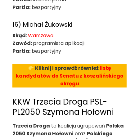
Partia:
bezpartyjny
16) Michał Żukowski
Skąd:
Warszawa
Zawód:
programista aplikacji
Partia:
bezpartyjny
Kliknij i sprawdź również
listę
kandydatów do Senatu z koszalińskiego
okręgu
KKW Trzecia Droga PSL-
PL2050 Szymona Hołowni
Trzecia Droga
to koalicja ugrupowań
Polska
2050 Szymona Hołowni
oraz
Polskiego