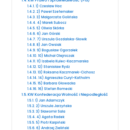
KW Prawo i Sprawiedliwość (PiS)
1) Czesław Hoc
2) Paweł Szefernaker
3) Małgorzata Golińska
4) Marek Subocz
5) Oliwia Skórka
6) Jan Górski
7) Urszula Gozdalska-Słowik
8) Jan Owsiak
9) Bogusław Ogorzałek
10) Michał Olejniczak
11) Izabela Kulec-Kaczmarska
12) Stanisław Rydz
13) Roksana Kaczmarek-Cichosz
14) Agnieszka Curyl-Katholm
15) Barbara Głowacka
16) Stefan Romecki
KW Konfederacja Wolność i Niepodległość
1) Jan Adamczyk
2) Urszula Jarzyńska
3) Sławomir Sala
4) Agata Radek
5) Piotr Karpiński
6) Andrzej Zieliński