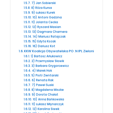
7) Jan Sobierski
8) Róża Kursa
9) Łukasz Kurek
10) Antoni Gadzina
11) Jolanta Cecka
12) Ryszard Masian
13) Dagmara Chamera
14) Mariusz Ratajczak
15) Edyta Kozak
16) Dariusz Kot
KKW Koalicja Obywatelska PO .N IPL Zieloni
1) Bartosz Arłukowicz
2) Przemysław Słowik
3) Barbara Grygorcewicz
4) Marek Hok
5) Piotr Zientarski
6) Renata Rak
7) Paweł Suski
8) Magdalena Miszke
9) Dorota Chałat
10) Anna Bańkowska
11) Łukasz Młynarczyk
12) Karolina Siwek