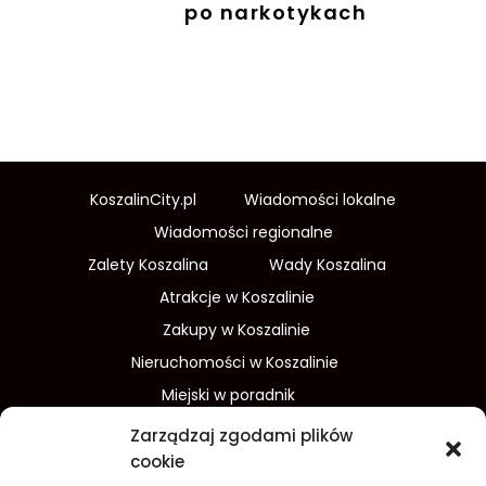
po narkotykach
KoszalinCity.pl
Wiadomości lokalne
Wiadomości regionalne
Zalety Koszalina
Wady Koszalina
Atrakcje w Koszalinie
Zakupy w Koszalinie
Nieruchomości w Koszalinie
Miejski w poradnik
Wydarzenia w Koszalinie
Zarządzaj zgodami plików
Sport w Koszalinie
cookie