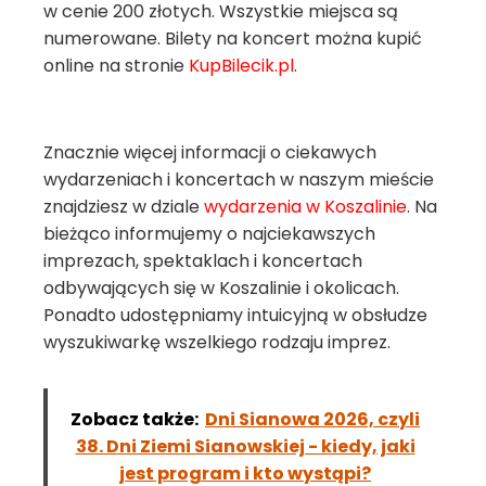
w cenie 200 złotych. Wszystkie miejsca są
numerowane. Bilety na koncert można kupić
online na stronie
KupBilecik.pl
.
Znacznie więcej informacji o ciekawych
wydarzeniach i koncertach w naszym mieście
znajdziesz w dziale
wydarzenia w Koszalinie
. Na
bieżąco informujemy o najciekawszych
imprezach, spektaklach i koncertach
odbywających się w Koszalinie i okolicach.
Ponadto udostępniamy intuicyjną w obsłudze
wyszukiwarkę wszelkiego rodzaju imprez.
Zobacz także:
Dni Sianowa 2026, czyli
38. Dni Ziemi Sianowskiej - kiedy, jaki
jest program i kto wystąpi?