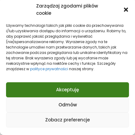
Zacznij działać i
Zarządzaj zgodami plików
cookie
rozwijaj swoją firmę!
Używamy technologii takich jak pliki cookie do przechowywania
i/lub uzyskiwania dostępu do informacji o urządzeniu. Robimy to,
Jesteśmy pewni, że nasz artykułów pomógł Ci
aby poprawić jakość przeglądania i wyświetlać
(nie)spersonalizowane reklamy. Wyrażenie zgody na te
znaleźć odpowiedź na pytanie o to, jak
technologie umożliwi nam przetwarzanie danych, takich jak
reklamować się w Koszalinie, aby reklama była
zachowanie podczas przeglądania lub unikalne identyfikatory na
skuteczna. Pamiętaj, że
wybór odpowiedniej
tej stronie. Brak wyrażenia zgody lub jej wycofanie może
niekorzystnie wpłynąć na niektóre cechy i funkcje. Szczegóły
formy reklamy
zależy w znacznej mierze od
znajdziesz w
polityce prywatności
naszej strony.
profilu działalności firmy oraz grupy docelowej.
Dlatego zrób research i zdefiniuj, gdzie jest
największa grupa potencjalnych odbiorców
Akceptuję
Twoich usług lub produktów. Reklamę możesz
zaprojektować sam lub poszukać pomocy w
Odmów
lokalnych agencjach marketingowych i
drukarniach. Najlepszym wyborem dla małych
Zobacz preferencje
firm jest z pewnością
reklama internetowa
,
gdzie próg wejścia jest bardzo niski. Zacznij