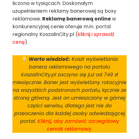
liczona w tysiącach. Doskonałym
uzupełnieniem reklamy banerowej są boxy
reklamowe.
Reklamę banerową online
w
konkurencyjnej cenie oferuje m.in. portal
regionalny KoszalinCity.pl (
kliknij i sprawdź
cenę
).
Warto wiedzieć:
Koszt wyświetlania
banera reklamowego na portalu
KoszalinCity.pl zaczyna się już od 749 zł
miesięcznie. Baner jest wyświetlany rotacyjnie
na wszystkich podstronach portalu, łącznie ze
stroną główną. Jest on umieszczony w górnej
części serwisu, dlatego jest nie do
przeoczenia dla każdej osoby odwiedzającej
portal.
Kliknij, aby zamówić szczegółowy
cennik reklamowy.