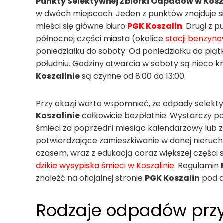
Punkty Selektywnej Zbiórki Odpadów w Kos
w dwóch miejscach. Jeden z punktów znajduje się 
mieści się główne biuro
PGK Koszalin
. Drugi z 
północnej części miasta (okolice
stacji benzyno
poniedziałku do soboty. Od poniedziałku do piąt
południu. Godziny otwarcia w soboty są nieco
Koszalinie
są czynne od 8:00 do 13:00.
Przy okazji warto wspomnieć, że odpady selek
Koszalinie
całkowicie bezpłatnie. Wystarczy p
śmieci za poprzedni miesiąc kalendarzowy lub 
potwierdzające zamieszkiwanie w danej nierucho
czasem, wraz z edukacją coraz większej części
dzikie wysypiska śmieci w Koszalinie
. Regulamin
znaleźć na oficjalnej stronie
PGK Koszalin
pod a
Rodzaje odpadów prz