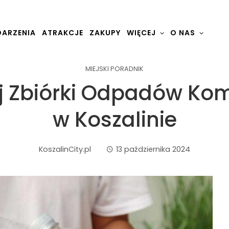
ARZENIA
ATRAKCJE
ZAKUPY
WIĘCEJ
O NAS
MIEJSKI PORADNIK
ej Zbiórki Odpadów Ko
w Koszalinie
KoszalinCity.pl
13 października 2024