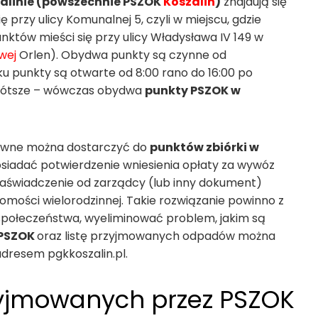
zalinie (powszechnie PSZOK
Koszalin
)
znajdują się
przy ulicy Komunalnej 5, czyli w miejscu, gdzie
punktów mieści się przy ulicy Władysława IV 149 w
wej
Orlen). Obydwa punkty są czynne od
ku punkty są otwarte od 8:00 rano do 16:00 po
 krótsze – wówczas obydwa
punkty PSZOK w
tywne można dostarczyć do
punktów zbiórki w
osiadać potwierdzenie wniesienia opłaty za wywóz
zaświadczenie od zarządcy (lub inny dokument)
mości wielorodzinnej. Takie rozwiązanie powinno z
 społeczeństwa, wyeliminować problem, jakim są
PSZOK
oraz listę przyjmowanych odpadów można
dresem pgkkoszalin.pl.
yjmowanych przez PSZOK