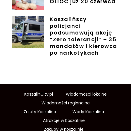
OLIOC już 20 czerwca
Koszalińscy
policjanci
podsumowują akcję
“Zero tolerancji” – 35
mandatów i kierowca
po narkotykach
KoszalinCity.pl
Wiadomości lokalne
Wiadomości regionalne
Zalety Koszalina
Wady Koszalina
Atrakcje w Koszalinie
Zakupy w Koszalinie