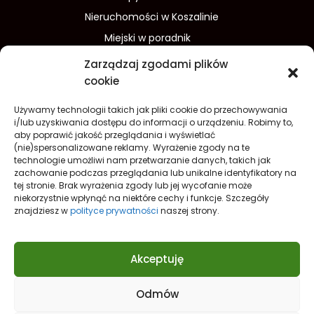
Nieruchomości w Koszalinie
Miejski w poradnik
Wydarzenia w Koszalinie
Zarządzaj zgodami plików
Sport w Koszalinie
cookie
Edukacja w Koszalinie
Używamy technologii takich jak pliki cookie do przechowywania
Finanse i inwestycje
Dom i ogród
i/lub uzyskiwania dostępu do informacji o urządzeniu. Robimy to,
aby poprawić jakość przeglądania i wyświetlać
Turystyka
Lifestyle
O nas
(nie)spersonalizowane reklamy. Wyrażenie zgody na te
technologie umożliwi nam przetwarzanie danych, takich jak
Redakcja
Reklama
Kontakt
zachowanie podczas przeglądania lub unikalne identyfikatory na
Prywatność
tej stronie. Brak wyrażenia zgody lub jej wycofanie może
niekorzystnie wpłynąć na niektóre cechy i funkcje. Szczegóły
Polityka prywatności Cookies (EU)
znajdziesz w
polityce prywatności
naszej strony.
Akceptuję
Odmów
Nowe spojrzenie na
Koszalin