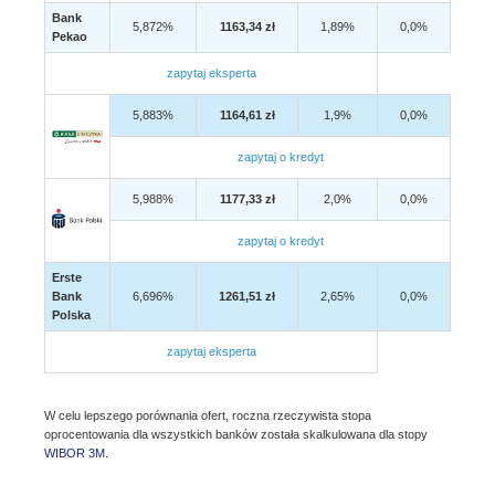
Bank
5,872%
1163,34 zł
1,89%
0,0%
Pekao
zapytaj eksperta
5,883%
1164,61 zł
1,9%
0,0%
zapytaj o kredyt
5,988%
1177,33 zł
2,0%
0,0%
zapytaj o kredyt
Erste
Bank
6,696%
1261,51 zł
2,65%
0,0%
Polska
zapytaj eksperta
W celu lepszego porównania ofert, roczna rzeczywista stopa
oprocentowania dla wszystkich banków została skalkulowana dla stopy
WIBOR 3M
.