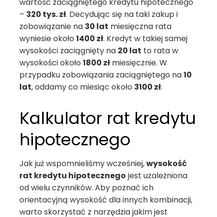
wartość zaciągniętego kredytu hipotecznego
–
320 tys. zł
. Decydując się na taki zakup i
zobowiązanie na
30 lat
miesięczna rata
wyniesie około
1400 zł
. Kredyt w takiej samej
wysokości zaciągnięty na
20 lat
to rata w
wysokości około
1800 zł
miesięcznie. W
przypadku zobowiązania zaciągniętego na
10
lat
, oddamy co miesiąc około
3100 zł
.
Kalkulator rat kredytu
hipotecznego
Jak już wspomnieliśmy wcześniej,
wysokość
rat kredytu hipotecznego
jest uzależniona
od wielu czynników. Aby poznać ich
orientacyjną wysokość dla innych kombinacji,
warto skorzystać z narzędzia jakim jest