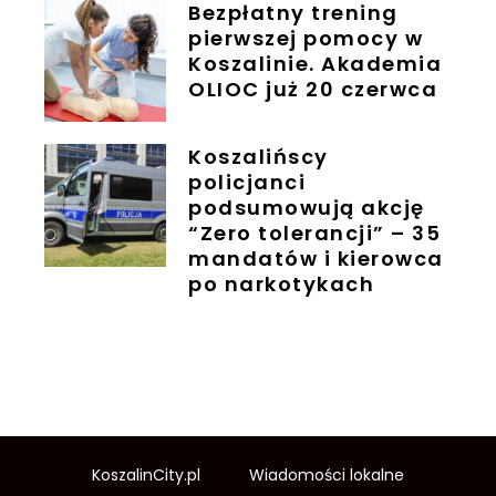
Bezpłatny trening
pierwszej pomocy w
Koszalinie. Akademia
OLIOC już 20 czerwca
Koszalińscy
policjanci
podsumowują akcję
“Zero tolerancji” – 35
mandatów i kierowca
po narkotykach
KoszalinCity.pl
Wiadomości lokalne