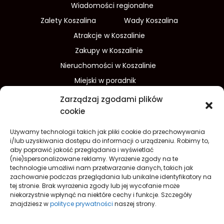
Wiadomości regionalne
Zalety Koszalina
Wady Koszalina
Atrakcje w Koszalinie
Zakupy w Koszalinie
Nieruchomości w Koszalinie
Miejski w poradnik
Wydarzenia w Koszalinie
Zarządzaj zgodami plików
Sport w Koszalinie
cookie
Edukacja w Koszalinie
Używamy technologii takich jak pliki cookie do przechowywania
Finanse i inwestycje
Dom i ogród
i/lub uzyskiwania dostępu do informacji o urządzeniu. Robimy to,
aby poprawić jakość przeglądania i wyświetlać
Turystyka
Lifestyle
O nas
(nie)spersonalizowane reklamy. Wyrażenie zgody na te
technologie umożliwi nam przetwarzanie danych, takich jak
Redakcja
Reklama
Kontakt
zachowanie podczas przeglądania lub unikalne identyfikatory na
Prywatność
tej stronie. Brak wyrażenia zgody lub jej wycofanie może
niekorzystnie wpłynąć na niektóre cechy i funkcje. Szczegóły
Polityka prywatności Cookies (EU)
znajdziesz w
polityce prywatności
naszej strony.