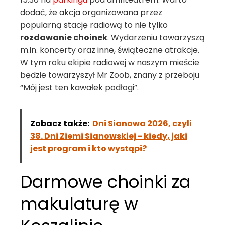
dodać, że akcja organizowana przez
popularną stację radiową to nie tylko
rozdawanie choinek
. Wydarzeniu towarzyszą
m.in. koncerty oraz inne, świąteczne atrakcje.
W tym roku ekipie radiowej w naszym mieście
będzie towarzyszył Mr Zoob, znany z przeboju
“Mój jest ten kawałek podłogi”.
Zobacz także:
Dni Sianowa 2026, czyli
38. Dni Ziemi Sianowskiej - kiedy, jaki
jest program i kto wystąpi?
Darmowe choinki za
makulaturę w