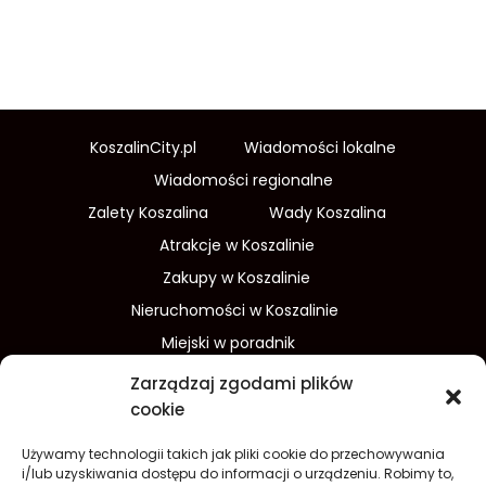
KoszalinCity.pl
Wiadomości lokalne
Wiadomości regionalne
Zalety Koszalina
Wady Koszalina
Atrakcje w Koszalinie
Zakupy w Koszalinie
Nieruchomości w Koszalinie
Miejski w poradnik
Wydarzenia w Koszalinie
Zarządzaj zgodami plików
Sport w Koszalinie
cookie
Edukacja w Koszalinie
Używamy technologii takich jak pliki cookie do przechowywania
Finanse i inwestycje
Dom i ogród
i/lub uzyskiwania dostępu do informacji o urządzeniu. Robimy to,