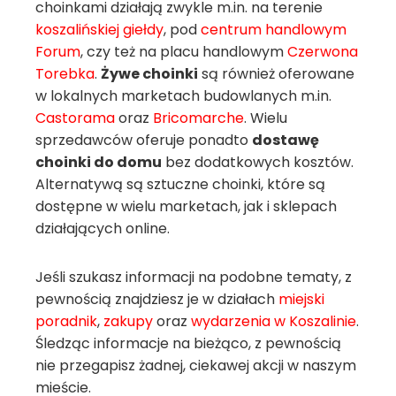
choinkami działają zwykle m.in. na terenie
koszalińskiej giełdy
, pod
centrum handlowym
Forum
, czy też na placu handlowym
Czerwona
Torebka
.
Żywe choinki
są również oferowane
w lokalnych marketach budowlanych m.in.
Castorama
oraz
Bricomarche
. Wielu
sprzedawców oferuje ponadto
dostawę
choinki do domu
bez dodatkowych kosztów.
Alternatywą są sztuczne choinki, które są
dostępne w wielu marketach, jak i sklepach
działających online.
Jeśli szukasz informacji na podobne tematy, z
pewnością znajdziesz je w działach
miejski
poradnik
,
zakupy
oraz
wydarzenia w Koszalinie
.
Śledząc informacje na bieżąco, z pewnością
nie przegapisz żadnej, ciekawej akcji w naszym
mieście.