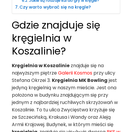
Jakie są rodzaje kul do gry w kręgle?
Czy warto wybrać się na kręgle?
Gdzie znajduje się
kręgielnia w
Koszalinie?
Kręgielnia w Koszalinie
znajduje się na
najwyższym piętrze
Galerii Kosmos
przy ulicy
Stefana Okrzei 3.
Kręgielnia MK Bowling
jest
jedyną kręgielnią w naszym mieście. Jest ona
położona w budynku znajdującym się przy
jednym z najbardziej ruchliwych skrzyżowań w
Koszalinie. To tu ulica Zwycięstwa krzyżuje się
ze Szczecińską, Krakusa i Wandy oraz Aleją
Armii Krajowej. Budynek, w którym mieści się
kręgielnia
, znajduje się vis-à-vis dworca
PKS w