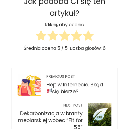
Jak podoba Ci się ten
artykuł?
Kliknij, aby ocenić
Średnia ocena
5
/ 5. Liczba głosów:
6
PREVIOUS POST
Hejt w Internecie. Skąd
się bierze?
NEXT POST
Dekarbonizacja w branży
meblarskiej wobec “Fit for
55”