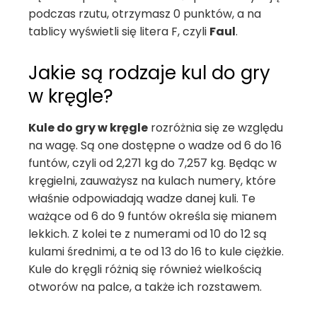
podczas rzutu, otrzymasz 0 punktów, a na
tablicy wyświetli się litera F, czyli
Faul
.
Jakie są rodzaje kul do gry
w kręgle?
Kule do gry w kręgle
rozróżnia się ze względu
na wagę. Są one dostępne o wadze od 6 do 16
funtów, czyli od 2,271 kg do 7,257 kg. Będąc w
kręgielni, zauważysz na kulach numery, które
właśnie odpowiadają wadze danej kuli. Te
ważące od 6 do 9 funtów określa się mianem
lekkich. Z kolei te z numerami od 10 do 12 są
kulami średnimi, a te od 13 do 16 to kule ciężkie.
Kule do kręgli różnią się również wielkością
otworów na palce, a także ich rozstawem.