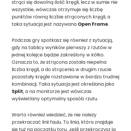
strąci się dowolną ilość kręgli, lecz w sumie nie
wszystkie, wówczas otrzymuje się liczbę
punktów równą liczbie strąconych kręgli, a
taka sytuacja jest nazywana
Open Frame
.
Podczas gry spotkasz się również z sytuacją,
gdy na tablicy wyników pierwszy z rzutów w
jednej kolejce będzie zakreślony w kółko.
Oznacza to, że strącona została niepełna
liczba kręgli, a do strącenia w drugim rzucie
pozostały kręgle rozstawione w bardzo trudnej
kombinacji. Taka sytuacja jest określana jako
Split
, a na monitorze jest wówczas
wyświetlany optymalny sposób rzutu.
Warto również wiedzieć, że nie należy
przekraczać linii faulu. To linia, która znajduje
się tuż na początku toru. Jeśli przekroczysz ją