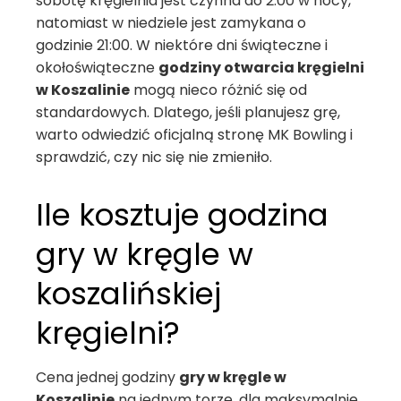
sobotę kręgielnia jest czynna do 2:00 w nocy,
natomiast w niedziele jest zamykana o
godzinie 21:00. W niektóre dni świąteczne i
okołoświąteczne
godziny otwarcia kręgielni
w Koszalinie
mogą nieco różnić się od
standardowych. Dlatego, jeśli planujesz grę,
warto odwiedzić oficjalną stronę MK Bowling i
sprawdzić, czy nic się nie zmieniło.
Ile kosztuje godzina
gry w kręgle w
koszalińskiej
kręgielni?
Cena jednej godziny
gry w kręgle w
Koszalinie
na jednym torze, dla maksymalnie