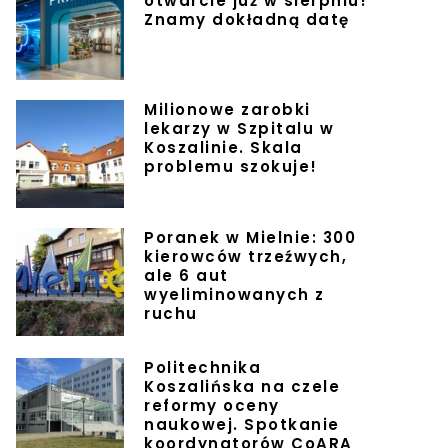
otwarcie już w sierpniu!
Znamy dokładną datę
Milionowe zarobki
lekarzy w Szpitalu w
Koszalinie. Skala
problemu szokuje!
Poranek w Mielnie: 300
kierowców trzeźwych,
ale 6 aut
wyeliminowanych z
ruchu
Politechnika
Koszalińska na czele
reformy oceny
naukowej. Spotkanie
koordynatorów CoARA