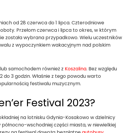
niach od 28 czerwca do 1 lipca. Czterodniowe
oboty. Przełom czerwca i lipca to okres, w którym
nie została wybrana przypadkowo. Wielu uczestników
stiwalu z wypoczynkiem wakacyjnym nad polskim
 lub samochodem również z
Koszalina
. Bez względu
2 do 3 godzin. Właśnie z tego powodu warto
opularnością festiwalu muzycznym.
n’er Festival 2023?
kładniej na lotnisku Gdynia-Kosakowo w dzielnicy
w północno-wschodniej części miasta, w niewielkiej
prezy na festiwal dowożą bezpłatne
autobusy