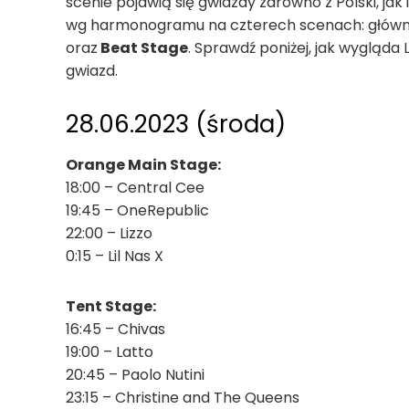
scenie pojawią się gwiazdy zarówno z Polski, jak
wg harmonogramu na czterech scenach: głów
oraz
Beat Stage
. Sprawdź poniżej, jak wygląda
gwiazd.
28.06.2023 (środa)
Orange Main Stage:
18:00 – Central Cee
19:45 – OneRepublic
22:00 – Lizzo
0:15 – Lil Nas X
Tent Stage:
16:45 – Chivas
19:00 – Latto
20:45 – Paolo Nutini
23:15 – Christine and The Queens