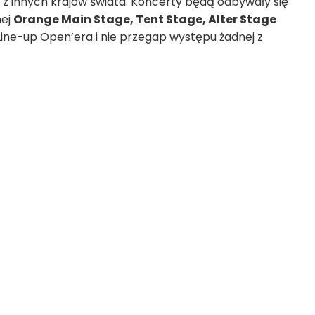
 i z innych krajów świata. Koncerty będą odbywały się
nej
Orange Main Stage, Tent Stage, Alter Stage
 Line-up Open’era i nie przegap występu żadnej z