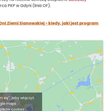
rca PKP w Gdyni (linia OF).
Dni Ziemi Sianowskiej - kiedy, jaki jest program
am się", żeby włączyć
gle maps
 plików cookies