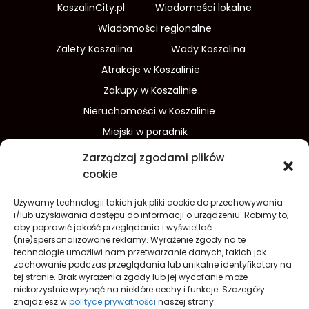
KoszalinCity.pl
Wiadomości lokalne
Wiadomości regionalne
Zalety Koszalina
Wady Koszalina
Atrakcje w Koszalinie
Zakupy w Koszalinie
Nieruchomości w Koszalinie
Miejski w poradnik
Wydarzenia w Koszalinie
Zarządzaj zgodami plików
Sport w Koszalinie
cookie
Edukacja w Koszalinie
Używamy technologii takich jak pliki cookie do przechowywania
Finanse i inwestycje
Dom i ogród
i/lub uzyskiwania dostępu do informacji o urządzeniu. Robimy to,
aby poprawić jakość przeglądania i wyświetlać
Turystyka
Lifestyle
O nas
(nie)spersonalizowane reklamy. Wyrażenie zgody na te
technologie umożliwi nam przetwarzanie danych, takich jak
Redakcja
Reklama
Kontakt
zachowanie podczas przeglądania lub unikalne identyfikatory na
Prywatność
tej stronie. Brak wyrażenia zgody lub jej wycofanie może
niekorzystnie wpłynąć na niektóre cechy i funkcje. Szczegóły
Polityka prywatności Cookies (EU)
znajdziesz w
polityce prywatności
naszej strony.