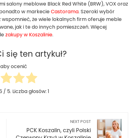
nymi salony meblowe Black Red White (BRW), VOX oraz
ą ponadto w markecie
Castorama
. Szeroki wybór
ż wspomnieć, że wiele lokalnych firm oferuje meble
ane, jak i te do innych pomieszczeń. Więcej
ale
zakupy w Koszalinie
.
 się ten artykuł?
j, aby ocenić
5
/ 5. Liczba głosów:
1
NEXT POST
PCK Koszalin, czyli Polski
Czerwony Krzyż w Koszalinie