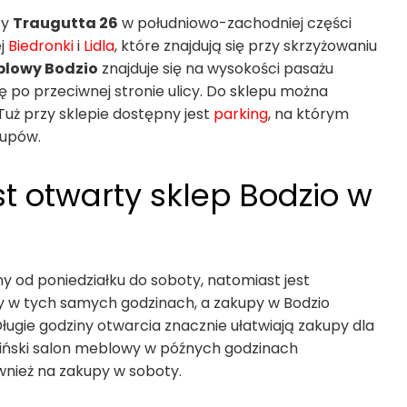
cy
Traugutta 26
w południowo-zachodniej części
ej
Biedronki
i
Lidla
, które znajdują się przy skrzyżowaniu
blowy Bodzio
znajduje się na wysokości pasażu
się po przeciwnej stronie ulicy. Do sklepu można
Tuż przy sklepie dostępny jest
parking
, na którym
kupów.
t otwarty sklep Bodzio w
ny od poniedziałku do soboty, natomiast jest
ty w tych samych godzinach, a zakupy w Bodzio
ługie godziny otwarcia znacznie ułatwiają zakupy dla
aliński salon meblowy w późnych godzinach
wnież na zakupy w soboty.