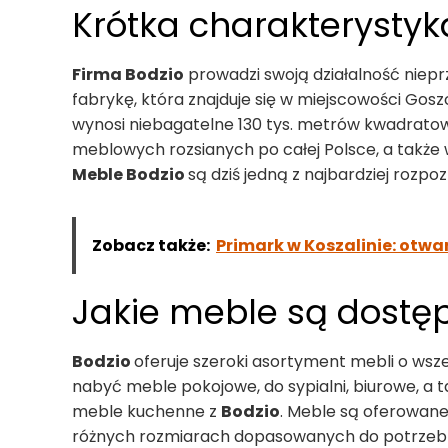
Krótka charakterystyk
Firma Bodzio
prowadzi swoją działalność niepr
fabrykę, która znajduje się w miejscowości Gos
wynosi niebagatelne 130 tys. metrów kwadrato
meblowych rozsianych po całej Polsce, a takż
Meble Bodzio
są dziś jedną z najbardziej rozp
Zobacz także:
Primark w Koszalinie: otwa
Jakie meble są dostę
Bodzio
oferuje szeroki asortyment mebli o w
nabyć meble pokojowe, do sypialni, biurowe, a 
meble kuchenne z
Bodzio
. Meble są oferowane
różnych rozmiarach dopasowanych do potrzeb kl