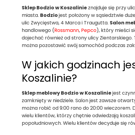
Sklep Bodzio w Koszalinie
znajduje się przy uli
miasta.
Bodzio
jest położony w sąsiedztwie duż
ulic Zwycięstwa, 4 Marca i Traugutta.
Salon me
handlowego (
Rossmann
,
Pepco
), który mieści 
dojechać również od strony ulicy Zientarskiego. 
można pozostawić swój samochód podczas za
W jakich godzinach jes
Koszalinie?
Sklep meblowy Bodzio w Koszalinie
jest czyn
zamknięty w niedziele. Salon jest zawsze otwar
można robić od 9:00 rano do 20:00 wieczorem. D
wielu klientów, którzy chętnie odwiedzają kosz
popołudniowych. Wielu klientów decyduje się ró