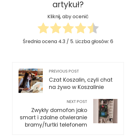
artykuł?
Kliknij, aby ocenić
Średnia ocena
4.3
/ 5. Liczba głosów:
6
PREVIOUS POST
Czat Koszalin, czyli chat
na żywo w Koszalinie
NEXT POST
Zwykły domofon jako
smart i zdalne otwieranie
bramy/furtki telefonem