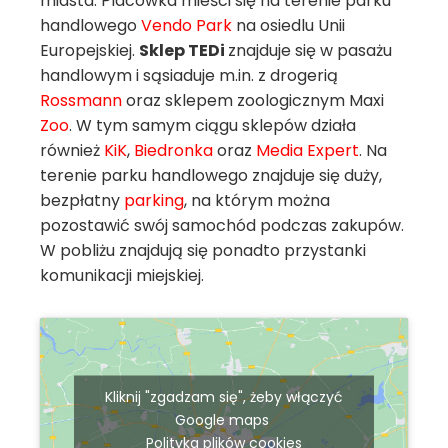
miasta. Placówka mieści się na terenie parku
handlowego
Vendo Park
na osiedlu Unii
Europejskiej.
Sklep TEDi
znajduje się w pasażu
handlowym i sąsiaduje m.in. z drogerią
Rossmann
oraz sklepem zoologicznym Maxi
Zoo
. W tym samym ciągu sklepów działa
również
KiK
,
Biedronka
oraz
Media Expert
. Na
terenie parku handlowego znajduje się duży,
bezpłatny
parking
, na którym można
pozostawić swój samochód podczas zakupów.
W pobliżu znajdują się ponadto przystanki
komunikacji miejskiej.
Kliknij "zgadzam się", żeby włączyć
Google maps
Polityka plików cookies