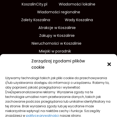
KoszalinCity.pl
Wiadomości lokalne
Wiadomości regionalne
Zalety Koszalina
Wady Koszalina
Atrakcje w Koszalinie
Zakupy w Koszalinie
Nieruchomości w Koszalinie
Miejski w poradnik
Wydarzenia w Koszalinie
Zarządzaj zgodami plików
Sport w Koszalinie
cookie
Edukacja w Koszalinie
Używamy technologii takich jak pliki cookie do przechowywania
Finanse i inwestycje
Dom i ogród
i/lub uzyskiwania dostępu do informacji o urządzeniu. Robimy to,
aby poprawić jakość przeglądania i wyświetlać
Turystyka
Lifestyle
O nas
(nie)spersonalizowane reklamy. Wyrażenie zgody na te
technologie umożliwi nam przetwarzanie danych, takich jak
Redakcja
Reklama
Kontakt
zachowanie podczas przeglądania lub unikalne identyfikatory na
Prywatność
tej stronie. Brak wyrażenia zgody lub jej wycofanie może
niekorzystnie wpłynąć na niektóre cechy i funkcje. Szczegóły
Polityka prywatności Cookies (EU)
znajdziesz w
polityce prywatności
naszej strony.