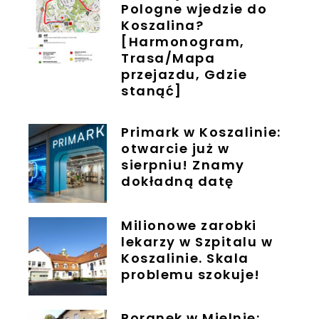
Pologne wjedzie do
Koszalina?
[Harmonogram,
Trasa/Mapa
przejazdu, Gdzie
stanąć]
Primark w Koszalinie:
otwarcie już w
sierpniu! Znamy
dokładną datę
Milionowe zarobki
lekarzy w Szpitalu w
Koszalinie. Skala
problemu szokuje!
Poranek w Mielnie: