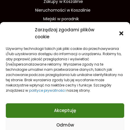
Zakupy w Koszalinie
Nieruchomości w Koszalinie
Miejski w poradnik
Wydarzenia w Koszalinie
Zarządzaj zgodami plików
Sport w Koszalinie
cookie
Edukacja w Koszalinie
Używamy technologii takich jak pliki cookie do przechowywania
Finanse i inwestycje
Dom i ogród
i/lub uzyskiwania dostępu do informacji o urządzeniu. Robimy to,
aby poprawić jakość przeglądania i wyświetlać
Turystyka
Lifestyle
O nas
(nie)spersonalizowane reklamy. Wyrażenie zgody na te
technologie umożliwi nam przetwarzanie danych, takich jak
Redakcja
Reklama
Kontakt
zachowanie podczas przeglądania lub unikalne identyfikatory na
Prywatność
tej stronie. Brak wyrażenia zgody lub jej wycofanie może
niekorzystnie wpłynąć na niektóre cechy i funkcje. Szczegóły
Polityka prywatności Cookies (EU)
znajdziesz w
polityce prywatności
naszej strony.
Akceptuję
Odmów
Nowe spojrzenie na
Koszalin